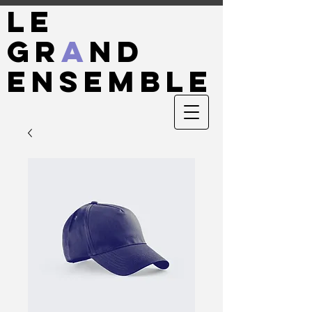
le
GR
A
ND
ensemble